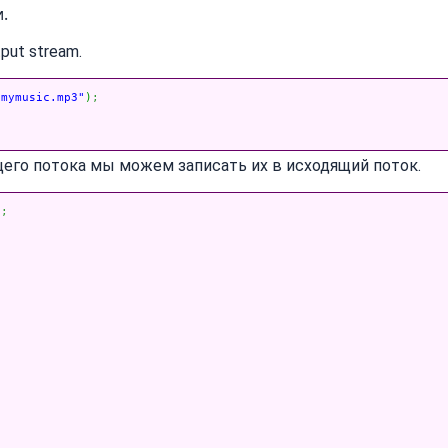
.
put stream.
/mymusic.mp3"
)
;
щего потока мы можем записать их в исходящий поток.
)
;