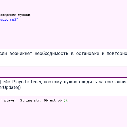
изведение музыки
.
music.mp3"
;
сли возникнет необходимость в остановке и повторн
ейс PlayerListener, поэтому нужно следить за состояни
rUpdate().
er player
,
 String str
,
 Object obj
)
{