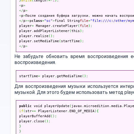
}
while
(
length
!=
-
1
)
;
<
p
>
</
p
>
<
p
>
После создания буфера загрузки
,
 можно начать воспро
</
p
><
p
class
=
"sc"
>
final String
file
=
"file:///c:/other/my
player
=
 Manager
.
createPlayer
(
file
)
;
player
.
addPlayerListener
(
this
)
;
player
.
realize
(
)
;
player
.
setMediaTime
(
startTime
)
;
</
p
>
Не забудьте обновить время воспроизведения е
воспроизведения.
startTime
=
 player
.
getMediaTime
(
)
;
Для воспроизведения музыки используется интерф
музыкой. Для этого будем использовать метод playe
public
 void playerUpdate
(
javax
.
microedition
.
media
.
Play
if
(
str
==
 PlayerListener
.
END_OF_MEDIA
)
{
playerBufferAdd
(
)
;
player
.
close
(
)
;
}
}