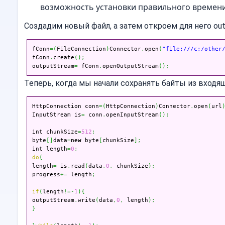
возможность установки правильного времени
Создадим новый файл, а затем откроем для него out
fConn
=
(
FileConnection
)
Connector
.
open
(
"file:///c:/other
fConn
.
create
(
)
;
outputStream
=
 fConn
.
openOutputStream
(
)
;
Теперь, когда мы начали сохранять байты из входя
HttpConnection conn
=
(
HttpConnection
)
Connector
.
open
(
url
InputStream is
=
 conn
.
openInputStream
(
)
;
int chunkSize
=
512
;
byte
[
]
data
=
new
 byte
[
chunkSize
]
;
int length
=
0
;
do
{

length
=
 is
.
read
(
data
,
0
,
 chunkSize
)
;
progress
+=
 length
;
if
(
length
!=
-
1
)
{
outputStream
.
write
(
data
,
0
,
 length
)
;
}