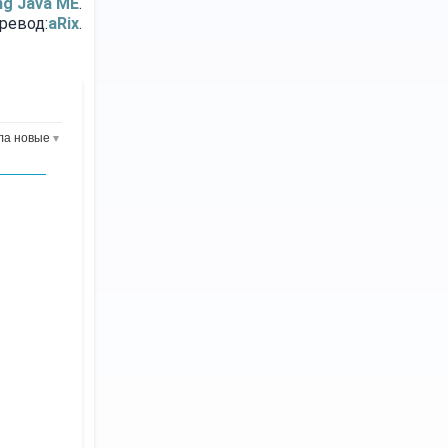
ng Java ME
.
ревод:
aR
ix
.
ла новые