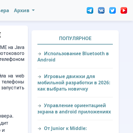
ьера
Архив
E
ПОПУЛЯРНОЕ
ME на Java
потокового
Использование Bluetooth в
 телефоном
Android
йла на web
Игровые движки для
 телефоны
мобильной разработки в 2026:
запустить
как выбрать новичку
Управление ориентацией
экрана в android приложениях
рвера.
одит
От Junior к Middle:
 и