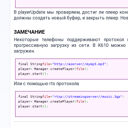
В playerUpdate мы проверяем, достиг ли плеер кон
должны создать новый буфер, и закрыть плеер. Но
ЗАМЕЧАНИЕ
Некоторые телефоны поддерживают протокол rt
прогрессивную загрузку из сети. В K610 можно
загружен.
final String
file
=
"http://aserver//mymp3.mp3"
;
player
=
 Manager
.
createPlayer
(
file
)
;
player
.
start
(
)
;
Или с помощью rts протокола
final String
file
=
"rtsp://streamingserver//music.3gp"
;
player
=
 Manager
.
createPlayer
(
file
)
;
player
.
start
(
)
;