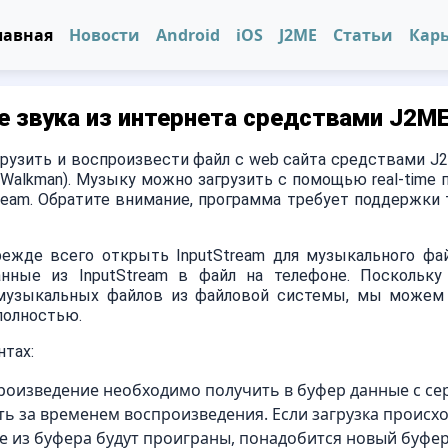
лавная
Новости
Android
iOS
J2ME
Статьи
Кар
е звука из интернета средствами J2M
грузить и воспроизвести файл с web сайта средствами J2
0 Walkman). Музыку можно загрузить с помощью real-time 
stream. Обратите внимание, программа требует поддержки
ежде всего открыть InputStream для музыкального фа
анные из InputStream в файл на телефоне. Поскольку
музыкальных файлов из файловой системы, мы можем 
полностью.
тах:
оизведение необходимо получить в буфер данные с се
ь за временем воспроизведения. Если загрузка происх
е из буфера будут проиграны, понадобится новый буфер