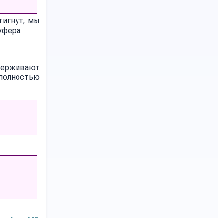
тигнут, мы
уфера.
держивают
 полностью