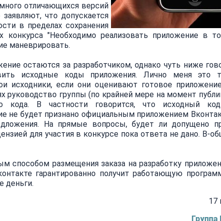
емного отличающихся версий
 заявляют, что допускается
ости в пределах сохранения
х конкурса "Необходимо реализовать приложение в т
ие маневрировать.
жение остаются за разработчиком, однако чуть ниже гово
вить исходные коды приложения. Лично меня это т
и исходники, если они оценивают готовое приложение
ях руководство группы (по крайней мере на момент публи
о кода. В частности говорится, что исходный код
ние не будет признано официальным приложением Вконтак
едложения. На прямые вопросы, будет ли допущено пр
нзией для участия в конкурсе пока ответа не дано. В-о
ым способом размещения заказа на разработку приложен
контакте гарантированно получит работающую програм
е деньги.
17 
Группа