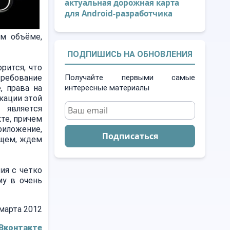
актуальная дорожная карта
для Android-разработчика
ом объёме,
ПОДПИШИСЬ НА ОБНОВЛЕНИЯ
рится, что
ребование
Получайте первыми самые
, права на
интересные материалы
кации этой
 является
те, причем
иложение,
Подписаться
бщем, ждем
ия с четко
му в очень
марта 2012
 Вконтакте