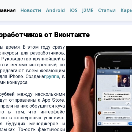
лавная
Новости
Android
iOS
J2ME
Статьи
Кар
азработчиков от Вконтакте
ы время. В этом году сразу
нкурсы для разработчиков,
 Руководство крупнейшей в
сти весьма интересный, но
 предлагают всем желающим
ля iPhone. Создана
группа
, в
ми конкурса.
 рублей между несколькими
дут отправлены а App Store.
преля на них обрушится куча
ело в том, что интерфейс
сан в конкурсных условиях.
для будущих менеджеров и
зыках. То-есть фактически