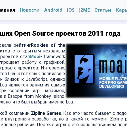
лавная
Новости
Android
iOS
J2ME
Статьи
Кар
чших Open Source проектов 2011 года
вала рейтинг
Rookies of the
оектов c открытым исходным
проектов стал
Moai
- framework
 упрощает работу с графикой,
игровых проектов. Интересно,
ся Lua. Этот язык появился в
 близок к JavaScript, однако
 Lua является одним из самых
ри создании игр, например,
a и Esacpe from Monkey Island.
льно, что был выбран именно Lua.
ской компании
Zipline Games
. Как это часто бывает с под
к внутренняя разработка, но в какой-то момент Zipline 
k вполне рабочий. Первые игры с его использованием поя