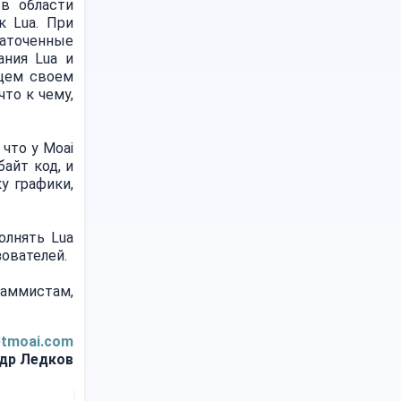
 в области
к Lua. При
заточенные
ания Lua и
ущем своем
то к чему,
что у Moai
айт код, и
у графики,
олнять Lua
зователей.
аммистам,
tmoai.com
др Ледков