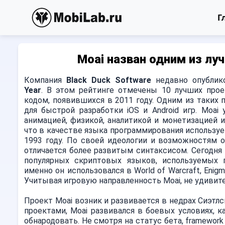
Г
Moai назван одним из лу
Компания
Black Duck Software
недавно опублико
Year
. В этом рейтинге отмечены 10 лучших пр
кодом, появившихся в 2011 году. Одним из таких 
для быстрой разработки iOS и Android игр. Moai
анимацией, физикой, аналитикой и монетизацией 
что в качестве языка программирования использует
1993 году. По своей идеологии и возможностям он
отличается более развитым синтаксисом. Сегодня
популярных скриптовых языков, используемых п
именно он использовался в World of Warcraft, Enigm
Учитывая игровую направленность Moai, не удивите
Проект Moai возник и развивается в недрах Сиэтл
проектами, Moai развивался в боевых условиях, ка
обнародовать. Не смотря на статус бета, framewor