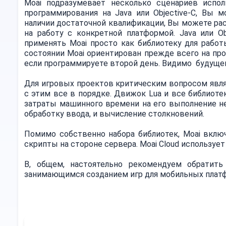
Moai подразумевает несколько сценариев испол
программирования на Java или Objective-C, Вы 
наличии достаточной квалификации, Вы можете ра
на работу с конкретной платформой. Java или Ob
применять Moai просто как библиотеку для работ
состоянии Moai ориентирован прежде всего на про
если программируете второй день. Видимо будущем
Для игровых проектов критическим вопросом являет
с этим все в порядке. Движок Lua и все библиотек
затраты машинного времени на его выполнение не
обработку ввода, и вычисление столкновений.
Помимо собственно набора библиотек, Moai включ
скрипты на стороне сервера. Moai Cloud используе
В, общем, настоятельно рекомендуем обратить
занимающимся созданием игр для мобильных плат