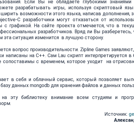
ьзования. Если Вы не обладаете глубокими знаниями
можете разрабатывать игры, используя скриптовый язы
сширить возможности этого языка, написав дополнения, 
jective-C разработчики могут отказаться от использов
ы с графикой. На сайте проекта отмечается, что в тек
фессиональных разработчиков. Вряд ли Вы разберетесь, ч
 эта ситуация изменится в лучшую сторону.
ся вопрос производительности. Zipline Games заявляют, 
и написаны на C++. Сам Lau скрипт интерпретируется в б
 сопоставимы с временем, которое уходит на отрисовк
ает в себя и облачный сервис, который позволяет вып
т базу данных mongodb для хранения файлов и данных поль
 на эту библиотеку внимание всем студиям и прогр
форм.
Источник:
ge
Алексан