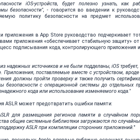
пасности iOS-устройств, будет полезно узнать, как 
мы безопасности"
, - говорится во введении к руководс
яемую политику безопасности на предмет использов
 приложения в App Store руководство подчеркивает тот
авами приложения «обеспечивает стабильную защиту» от
роцесс подписывания кода, контролирующего приложения 
из надежных источников и не были подделаны, iOS требует,
. Приложения, поставляемые вместе с устройством, вроде
жения должны пройти проверку и также получить сертифик
цы безопасности с операционной системы до отдельных п
надежного кода или использование изменяемого кода."
гия ASLR может предотвратить ошибки памяти:
ASLR для размещения регионов памяти в случайном пор
ства общие системные библиотеки загружаются по случайн
т поддержку ASLR при компиляции сторонних приложений.
"
ение, поскольку Apple впервые публично освещает выш