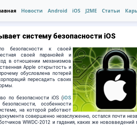
лавная
Новости
Android
iOS
J2ME
Статьи
Кар
сывает систему безопасности iOS
 по безопасности к своей
вестная своей паранойей и
ход в отношении механизмов
ственная Apple открытость и
прочему обусловлена потерей
корпораций пересадить своих
ормы.
о по безопасности iOS (
iOS
езопасности, особенности
стеме, на которой работают
го документа совершенно незаслуженно, остался почти не
отчиков WWDC-2012 и гадания, каких же нововведений 