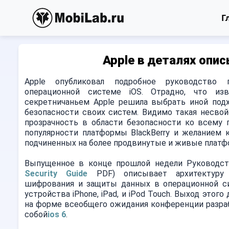
Г
Apple в деталях опи
Apple опубликовал подробное руководство
операционной системе iOS. Отрадно, что из
секретничаньем Apple решила выбрать иной под
безопасности своих систем. Видимо такая несвой
прозрачность в области безопасности ко всему 
популярности платформы BlackBerry и желанием 
подчиненных на более продвинутые и живые платф
Выпущенное в конце прошлой недели Руководств
Security Guide
PDF) описывает архитектуру б
шифрования и защиты данных в операционной си
устройства iPhone, iPad, и iPod Touch. Выход это
на форме всеобщего ожидания конференции разраб
собой
ios 6
.