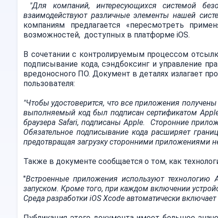
"Для компаний, интересующихся системой безо
взаимодействуют различные элементы нашей систе
компаниям предлагается «пересмотреть примен
возможностей, доступных в платформе iOS.
В сочетании с контролируемым процессом отсылки
подписывание кода, сэндбоксинг и управление пр
вредоносного ПО. Документ в деталях излагает п
пользователя:
"Чтобы удостоверится, что все приложения получены 
выполняемый код был подписан сертификатом Apple
браузера Safari, подписаны Apple. Сторонние прило
Обязательное подписывание кода расширяет грани
предотвращая загрузку сторонними приложениями не
Также в документе сообщается о том, как техноло
"
Встроенные приложения используют технологию 
запуском. Кроме того, при каждом включении устрой
Среда разработки iOS Xcode автоматически включае
Публикация этого документа имеет большое знач