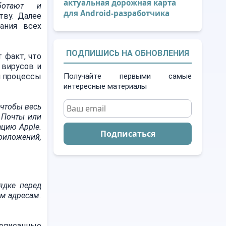
актуальная дорожная карта
работают и
для Android-разработчика
тву. Далее
ания всех
ПОДПИШИСЬ НА ОБНОВЛЕНИЯ
 факт, что
 вирусов и
и процессы
Получайте первыми самые
интересные материалы
 чтобы весь
 Почты или
ацию Apple.
Подписаться
риложений,
ядке перед
ым адресам.
еописанные