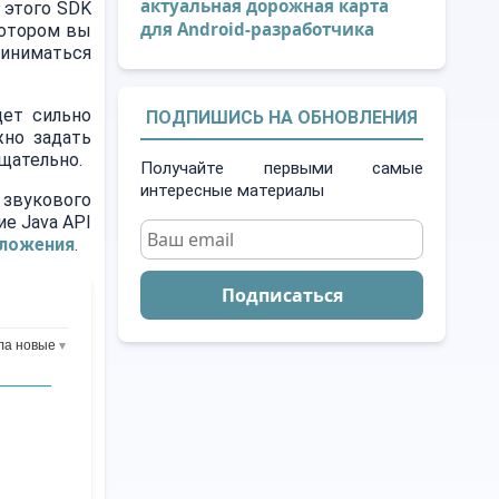
актуальная дорожная карта
 этого SDK
для Android-разработчика
котором вы
риниматься
дет сильно
ПОДПИШИСЬ НА ОБНОВЛЕНИЯ
жно задать
щательно.
Получайте первыми самые
интересные материалы
звукового
ие Java API
иложения
.
Подписаться
ла новые