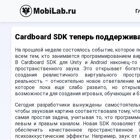
Г
Cardboard SDK теперь поддержив
На прошлой неделе состоялось событие, которое 
всем тем, кто занимается программированием вир
В Cardboard SDK для Unity и Android наконец-т
пространственного звука. Это открывает бога
создания реалистичного виртуального простр
реальность – относительно новое ответвление м
которое пока еще слабо развито, но откры
возможности для создания игровых, обучающих и б
Сегодня разработчики вынуждены самостоятельн
чтобы звуковая картина соответствовала тому, что
самая простая задача, учитывая то, что програм
левым и правым каналом. Новая SDK позволяет б
обеспечить качественное пространственное
психоаккустические эффекты. Например, звук от 