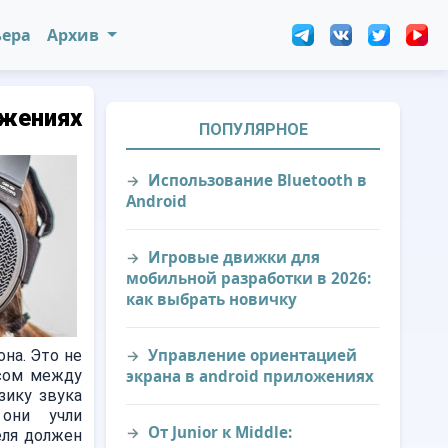
ьера
Архив
ожениях
ПОПУЛЯРНОЕ
Использование Bluetooth в
Android
Игровые движки для
мобильной разработки в 2026:
как выбрать новичку
Управление ориентацией
на. Это не
нсом между
экрана в android приложениях
зику звука
 они учли
От Junior к Middle:
еля должен