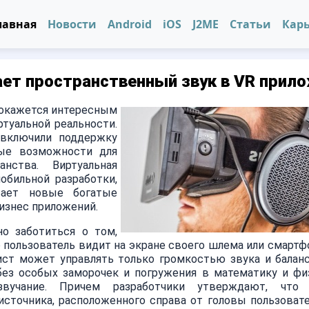
лавная
Новости
Android
iOS
J2ME
Статьи
Кар
ает пространственный звук в VR прил
покажется интересным
туальной реальности.
о включили поддержку
тые возможности для
анства. Виртуальная
обильной разработки,
вает новые богатые
изнес приложений.
о заботиться о том,
 пользователь видит на экране своего шлема или смартфо
мист может управлять только громкостью звука и бала
ез особых заморочек и погружения в математику и фи
 звучание. Причем разработчики утверждают, что
источника, расположенного справа от головы пользоват