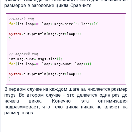
размеров в заголовке цикла. Сравните:
//Плохой код
for
(
int loop
=
0
;
 loop
<
 msgs
.
size
(
)
;
 loop
++
)
{
System
.
out
.
println
(
msgs
.
get
(
loop
)
)
;
}
// Хороший код

int msgCount
=
 msgs
.
size
(
)
;
for
(
int loop
=
0
;
 loop
<
 msgCount
;
 loop
++
)
{
System
.
out
.
println
(
msgs
.
get
(
loop
)
)
;
}
В первом случае на каждом шаге вычисляется размер
msgs. Во втором случае - это делается один раз до
начала цикла. Конечно, эта оптимизация
подразумевает, что тело цикла никак не влияет на
размер msgs.