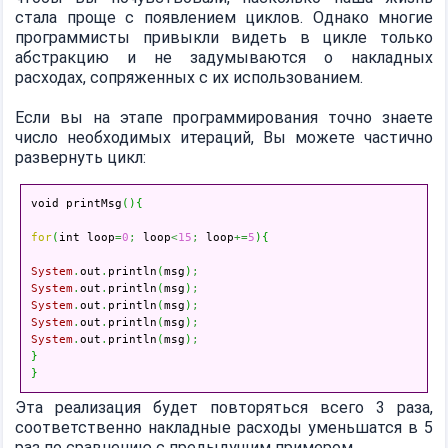
стала проще с появлением циклов. Однако многие
программисты привыкли видеть в цикле только
абстракцию и не задумываются о накладных
расходах, сопряженных с их использованием.
Если вы на этапе программирования точно знаете
число необходимых итераций, Вы можете частично
развернуть цикл:
void printMsg
(
)
{
for
(
int loop
=
0
;
 loop
<
15
;
 loop
+=
5
)
{
System
.
out
.
println
(
msg
)
;
System
.
out
.
println
(
msg
)
;
System
.
out
.
println
(
msg
)
;
System
.
out
.
println
(
msg
)
;
System
.
out
.
println
(
msg
)
;
}
}
Эта реализация будет повторяться всего 3 раза,
соответственно накладные расходы уменьшатся в 5
раз по сравнению с предыдущим примером.