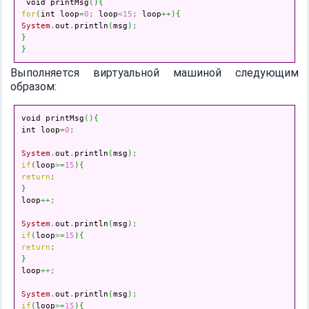
 void printMsg
(
)
{
for
(
int loop
=
0
;
 loop
<
15
;
 loop
++
)
{
System
.
out
.
println
(
msg
)
;
}
}
Выполняется виртуальной машиной следующим
образом:
void printMsg
(
)
{
int loop
=
0
;
System
.
out
.
println
(
msg
)
;
if
(
loop
>=
15
)
{
return
;
}

loop
++;
System
.
out
.
println
(
msg
)
;
if
(
loop
>=
15
)
{
return
;
}

loop
++;
System
.
out
.
println
(
msg
)
;
if
(
loop
>=
15
)
{