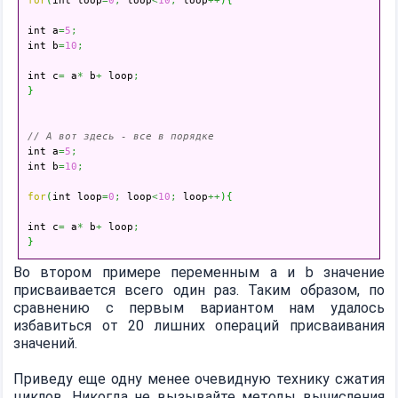
for
(
int loop
=
0
;
 loop
<
10
;
 loop
++
)
{
int a
=
5
;
int b
=
10
;
int c
=
 a
*
 b
+
 loop
;
}
// А вот здесь - все в порядке

int a
=
5
;
int b
=
10
;
for
(
int loop
=
0
;
 loop
<
10
;
 loop
++
)
{
int c
=
 a
*
 b
+
 loop
;
}
Во втором примере переменным a и b значение
присваивается всего один раз. Таким образом, по
сравнению с первым вариантом нам удалось
избавиться от 20 лишних операций присваивания
значений.
Приведу еще одну менее очевидную технику сжатия
циклов. Никогда не вызывайте методы вычисления