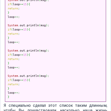
System
.
out
.
println
(
msg
)
;
if
(
loop
>=
15
)
{
return
;
}

loop
++;
System
.
out
.
println
(
msg
)
;
if
(
loop
>=
15
)
{
return
;
}

loop
++;
System
.
out
.
println
(
msg
)
;
if
(
loop
>=
15
)
{
return
;
}

loop
++;
System
.
out
.
println
(
msg
)
;
if
(
loop
>=
15
)
{
return
;
}

loop
++;
}
Я специально сделал этот список таким длинным,
чтобы Вы почувствовали, насколько наша жизнь