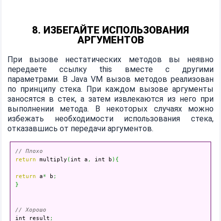
8. ИЗБЕГАЙТЕ ИСПОЛЬЗОВАНИЯ
АРГУМЕНТОВ
При вызове нестатических методов вы неявно
передаете ссылку this вместе с другими
параметрами. В Java VM вызов методов реализован
по принципу стека. При каждом вызове аргументы
заносятся в стек, а затем извлекаются из него при
выполнении метода. В некоторых случаях можно
избежать необходимости использования стека,
отказавшись от передачи аргументов.
// Плохо
return
 multiply
(
int a
,
 int b
)
{
return
 a
*
 b
;
}
// Хорошо

int result
;