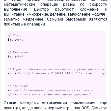
математические операции равны по скорости
выполнения. Быстро работают сложение и
вычитание. Умножение, деление, вычисление модуля -
заметно медленнее. Самыми быстрыми являются
побитывые операции.
// Плохо

int a
=
5
*
2
;
// Уже лучше

int a
=
5
+
5
;
// Хорошо: побитовый сдвиг эквивалентен умножению и делению

int a
=
5
<<
1
;
// Сдвигаем в 5 (0000 0101) 1-бит влево, получае
// Еще лучше

int a
=
10
;
// Подумайте, действительно ли вы хотите
// что-то считать во время выполнения программы?
Этими методами оптимизации пользовались еще
праотцы, когда писали первые игры под DOS. Для Java