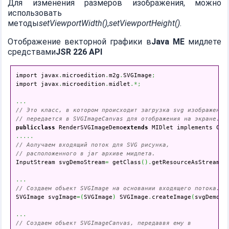
Для изменения размеров изображения, можно
использовать
методы
setViewportWidth()
,
setViewportHeight()
.
Отображение векторной графики в
Java ME
мидлете
средствами
JSR 226 API
import javax
.
microedition
.
m2g
.
SVGImage
;
import javax
.
microedition
.
midlet
.*;
...
// Это класс, в котором происходит загрузка svg изображения
// передается в SVGImageCanvas для отображения на экране.
public
class
 RenderSVGImageDemo
extends
 MIDlet implements Com
.....
// Аолучаем входящий поток для SVG рисунка,
// расположенного в jar архиве мидлета.

InputStream svgDemoStream
=
 getClass
(
)
.
getResourceAsStream
(
s
...
// Создаем объект SVGImage на основании входящего потока.

SVGImage svgImage
=
(
SVGImage
)
 SVGImage
.
createImage
(
svgDemoSt
...
// Создаем объект SVGImageCanvas, передаввя ему в