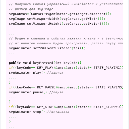
// Получаем Canvas управляемый SVGAnimator и устанавливаем
// размер для svgImage

svgCanvas
=
(
Canvas
)
svgAnimator
.
getTargetComponent
(
)
;
svgImage
.
setViewportWidth
(
svgCanvas
.
getWidth
(
)
)
;
svgImage
.
setViewportHeight
(
svgCanvas
.
getHeight
(
)
)
;
...
// Будем отслеживать события нажатия клавиш и в зависимости
// от нажатой клавиши будем проигрывать, делать паузу или о

svgAnimator
.
setSVGEventListener
(
this
)
;
...
public
 void keyPressed
(
int keyCode
)
{
if
(
(
keyCode
==
 KEY_PLAY
)
&
amp
;&
amp
;
(
state
!=
 STATE_PLAYING
)
)
{
svgAnimator
.
play
(
)
;
//запуск
....
}
if
(
(
keyCode
==
 KEY_PAUSE
)
&
amp
;&
amp
;
(
state
==
 STATE_PLAYING
)
)
{
svgAnimator
.
pause
(
)
;
//пауза
....
}
if
(
(
keyCode
==
 KEY_STOP
)
&
amp
;&
amp
;
(
state
!=
 STATE_STOPPED
)
)
{
svgAnimator
.
stop
(
)
;
//остановка
....
}
...