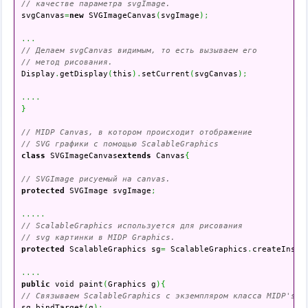
// качестве параметра svgImage.

svgCanvas
=
new
 SVGImageCanvas
(
svgImage
)
;
...
// Делаем svgCanvas видимым, то есть вызываем его
// метод рисования.

Display
.
getDisplay
(
this
)
.
setCurrent
(
svgCanvas
)
;
....
}
// MIDP Canvas, в котором происходит отображение
// SVG графики с помощью ScalableGraphics
class
 SVGImageCanvas
extends
 Canvas
{
// SVGImage рисуемый на canvas.
protected
 SVGImage svgImage
;
.....
// ScalableGraphics используется для рисования
// svg картинки в MIDP Graphics.
protected
 ScalableGraphics sg
=
 ScalableGraphics
.
createInsta
....
public
 void paint
(
Graphics g
)
{
// Связываем ScalableGraphics с экземпляром класса MIDP's G

sg
.
bindTarget
(
g
)
;