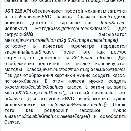
файле, а потом может быть изменен средствами API.
JSR 226 API
обеспечивает простой механизм загрузки
и отображения
SVG
файлов. Сначала необходимо
получить доступ к картинке как к
InputStream
,
используя метод
Class.getResourceAsStream()
. Для
загрузки
SVG
вызывается
метод
javax.microedition.m2g.SVGImage.createImage()
,
которому в качестве параметра передается
указанный
InputStream
. После того как ресурс
загружен, он доступен как
SVGImage
объект. Для
отображения картинки на экране используются
методы класса
javax.microedition.m2g.ScalableGraphics
.
Так для отображения картинки нужно создать класс-
потомок
Canvas
. В этом классе нужно создать
экземпляр
ScalableGraphics
класса, а затем вызвать
метод
SVGImage.bindTarget()
, который связывает его
с
Canvas
. Для отрисовки
SVG
изображения нужно
использовать метод
ScalableGraphics.render()
. После
того как рендеринг завершен нужно
вызвать
ScalableGraphics.releaseTarget()
и освободить
Canvas.