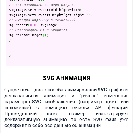
// Устанавливаем размеры рисунка

svgImage
.
setViewportWidth
(
getWidth
(
)
)
;
svgImage
.
setViewportHeight
(
getHeight
(
)
)
;
// Выводим картинку в точке(0,0)

sg
.
render
(
0
,
0
,
 svgImage
)
;
// Освобождаем MIDP Graphics

sg
.
releaseTarget
(
)
;
}
...
}
SVG АНИМАЦИЯ
Существует два способа анимирования
SVG
графики:
декларативная анимация и "ручное" изменение
параметров
SVG
изображения (например цвет или
положение) с помощью вызова API функций.
Приведенный ниже пример иллюстрирует
декларативную анимацию, то есть SVG файл уже
содержит в себе все данные об анимации.