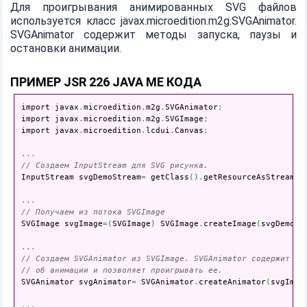
Для проигрывания анимированных SVG файлов
используется класс javax.microedition.m2g.SVGAnimator.
SVGAnimator содержит методы запуска, паузы и
остановки анимации.
ПРИМЕР JSR 226 JAVA ME КОДА
import javax
.
microedition
.
m2g
.
SVGAnimator
;
import javax
.
microedition
.
m2g
.
SVGImage
;
import javax
.
microedition
.
lcdui
.
Canvas
;
...
// Создаем InputStream для SVG рисунка.

InputStream svgDemoStream
=
 getClass
(
)
.
getResourceAsStream
(
s
...
// Получаем из потока SVGImage

SVGImage svgImage
=
(
SVGImage
)
 SVGImage
.
createImage
(
svgDemoSt
...
// Создаем SVGAnimator из SVGImage. SVGAnimator содержит вс
// об анимации и позволяет проигрывать ее.

SVGAnimator svgAnimator
=
 SVGAnimator
.
createAnimator
(
svgImag
...