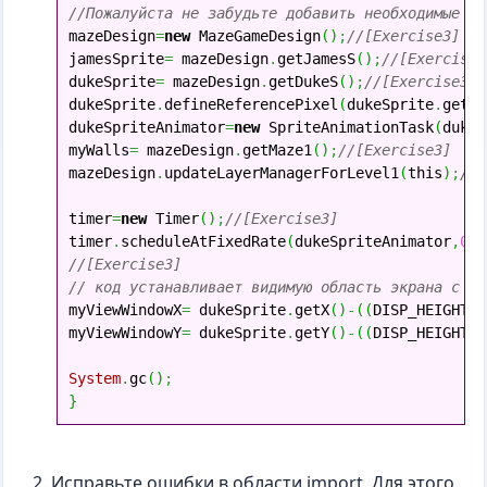
//Пожалуйста не забудьте добавить необходимые би

mazeDesign
=
new
 MazeGameDesign
(
)
;
//[Exercise3]
jamesSprite
=
 mazeDesign
.
getJamesS
(
)
;
//[Exercise3
dukeSprite
=
 mazeDesign
.
getDukeS
(
)
;
//[Exercise3]
dukeSprite
.
defineReferencePixel
(
dukeSprite
.
getWi
dukeSpriteAnimator
=
new
 SpriteAnimationTask
(
dukeS
myWalls
=
 mazeDesign
.
getMaze1
(
)
;
//[Exercise3]
mazeDesign
.
updateLayerManagerForLevel1
(
this
)
;
//[
timer
=
new
 Timer
(
)
;
//[Exercise3]
timer
.
scheduleAtFixedRate
(
dukeSpriteAnimator
,
0
,
 
//[Exercise3]
// код устанавливает видимую область экрана с на

myViewWindowX
=
 dukeSprite
.
getX
(
)
-
(
(
DISP_HEIGHT
-
 
myViewWindowY
=
 dukeSprite
.
getY
(
)
-
(
(
DISP_HEIGHT
-
 
System
.
gc
(
)
;
}
Исправьте ошибки в области import. Для этого