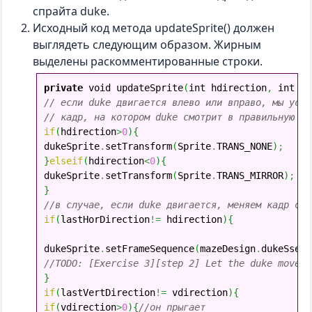
спрайта duke.
Исходный код метода updateSprite() должен
выглядеть следующим образом. Жирным
выделены раскомментированные строки.
private
 void updateSprite
(
int hdirection
,
 int vd
// если duke двигается влево или вправо, мы уста
// кадр, на котором duke смотрит в правильную ст
if
(
hdirection
>
0
)
{
dukeSprite
.
setTransform
(
Sprite
.
TRANS_NONE
)
;
}
else
if
(
hdirection
<
0
)
{
dukeSprite
.
setTransform
(
Sprite
.
TRANS_MIRROR
)
;
}
//в случае, если duke двигается, меняем кадр спр
if
(
lastHorDirection
!=
 hdirection
)
{
dukeSprite
.
setFrameSequence
(
mazeDesign
.
dukeSseq0
//TODO: [Exercise 3][step 2] Let the duke move s
}
if
(
lastVertDirection
!=
 vdirection
)
{
if
(
vdirection
>
0
)
{
//он прыгает