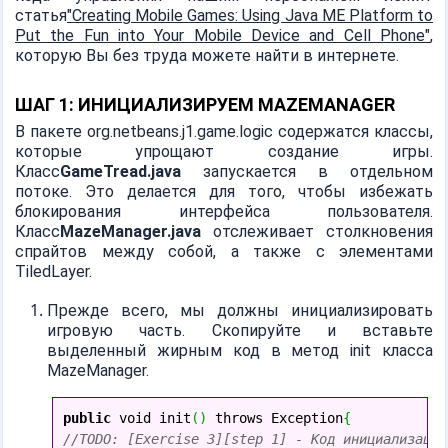
статья
"Creating Mobile Games: Using Java ME Platform to
Put the Fun into Your Mobile Device and Cell Phone"
,
которую Вы без труда можете найти в интернете.
ШАГ 1: ИНИЦИАЛИЗИРУЕМ MAZEMANAGER
В пакете org.netbeans.j1.game.logic содержатся классы,
которые упрощают создание игры.
Класс
GameTread.java
запускается в отдельном
потоке. Это делается для того, чтобы избежать
блокирования интерфейса пользователя.
Класс
MazeManager.java
отслеживает столкновения
спрайтов между собой, а также с элементами
TiledLayer.
Прежде всего, мы должны инициализировать
игровую часть. Скопируйте и вставьте
выделенный жирным код в метод init класса
MazeManager.
public
 void init
(
)
 throws Exception
{
//TODO: [Exercise 3][step 1] - Код инициализации