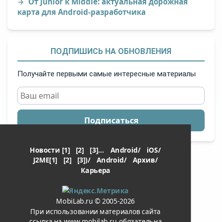
От Junior к Middle: актуальная дорожная
карта для Android-разработчика
ПОДПИШИСЬ НА ОБНОВЛЕНИЯ
Получайте первыми самые интересные материалы
Подписаться
Новости [1]
[2]
[3]...
Android/
iOS/
J2ME[1]
[2]
[3])/
Android/
Архив/
Карьера
MobiLab.ru © 2005-2026
При использовании материалов сайта
ссылка на www.mobilab.ru обязательна