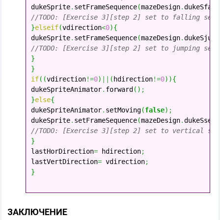
dukeSprite
.
setFrameSequence
(
mazeDesign
.
dukeSfall
//TODO: [Exercise 3][step 2] set to falling sequ
}
else
if
(
vdirection
<
0
)
{
dukeSprite
.
setFrameSequence
(
mazeDesign
.
dukeSjump
//TODO: [Exercise 3][step 2] set to jumping sequ
}
}
if
(
(
vdirection
!=
0
)
||
(
hdirection
!=
0
)
)
{
dukeSpriteAnimator
.
forward
(
)
;
}
else
{

dukeSpriteAnimator
.
setMoving
(
false
)
;
dukeSprite
.
setFrameSequence
(
mazeDesign
.
dukeSseq0
//TODO: [Exercise 3][step 2] set to vertical seq
}

lastHorDirection
=
 hdirection
;
lastVertDirection
=
 vdirection
;
}
ЗАКЛЮЧЕНИЕ