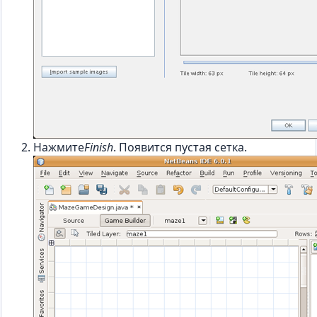
Нажмите
Finish
. Появится пустая сетка.