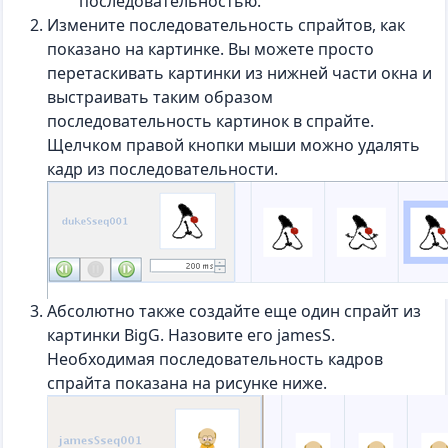
последовательностью.
Измените последовательность спрайтов, как
показано на картинке. Вы можете просто
перетаскивать картинки из нижней части окна и
выстраивать таким образом
последовательность картинок в спрайте.
Щелчком правой кнопки мыши можно удалять
кадр из последовательности.
Абсолютно также создайте еще один спрайт из
картинки BigG. Назовите его jamesS.
Необходимая последовательность кадров
спрайта показана на рисунке ниже.