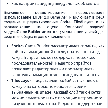
Как настроить вид индивидуальных объектов
Визуальное редактирование подразумевает
использование MIDP 2.0 Game API и включает в себя
создание и редактирование Sprite, TiledLayers и их
расположение на сцене. Основной задачей
модуля
Game Builder
является уменьшение усилий для
создания общих игровых компонент.
Sprite
- Game Builder рассматривает спрайты, как
набор анимационной последовательности, где
каждый спрайт может содержать несколько
последовательностей. Редактор спрайтов
позволяет редактировать и просматривать
сложную анимационную последовательность.
TiledLayer
- представляет собой сетку ячеек, в
каждую из которых помещается фрейм,
выбранный из Image. Каждый слой такой сетки
можно редактировать с помощью встроенного
визуального редактора. Редактор поддерживает