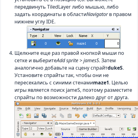
передвинуть TiledLayer либо мышью, либо
задать координаты в области
Navigator
в правом
нижнем углу IDE.
Щелкните еще раз правой кнопкой мыши по
сетке и выберите
Add sprite > jamesS
. Затем
аналогично добавьте на сцену спрайт
dukeS
.
Установите спрайты так, чтобы они не
пересекались с синими стенами
maze1
. Целью
игры является поиск jameS, поэтому разместите
спрайты по возможности далеко друг от друга.