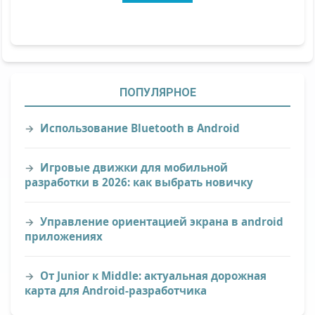
ПОПУЛЯРНОЕ
Использование Bluetooth в Android
Игровые движки для мобильной
разработки в 2026: как выбрать новичку
Управление ориентацией экрана в android
приложениях
От Junior к Middle: актуальная дорожная
карта для Android-разработчика