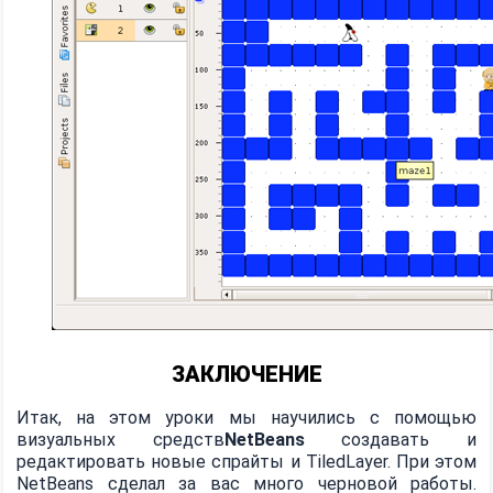
ЗАКЛЮЧЕНИЕ
Итак, на этом уроки мы научились с помощью
визуальных средств
NetBeans
создавать и
редактировать новые спрайты и TiledLayer. При этом
NetBeans сделал за вас много черновой работы.