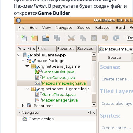
Нажмем
Finish
. В результате будет создан файл и
откроется
Game Builder