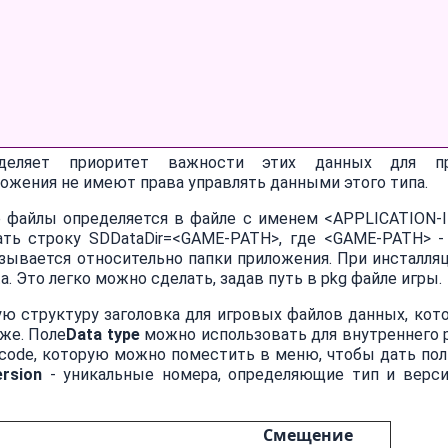
еделяет приоритет важности этих данных для пр
риложения не имеют права управлять данными этого типа.
 файлы определяется в файле с именем <APPLICATION-ID>
ть строку SDDataDir=<GAME-PATH>, где <GAME-PATH> -
ывается относительно папки приложения. При инсталляци
. Это легко можно сделать, задав путь в pkg файле игры.
ную структуру заголовка для игровых файлов данных, кот
же. Поле
Data type
можно использовать для внутреннего 
icode, которую можно поместить в меню, чтобы дать по
ersion
- уникальные номера, определяющие тип и верс
Смещение