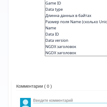
Game ID
Data type
Длинна данных в байтах
Размер поля Name (сколько Uni
Name
Data ID
Data version
NGDX заголовок
NGDX заголовок
Комментарии (
0
)