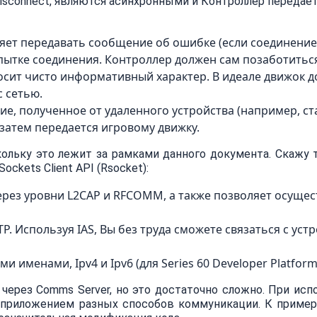
sconnect, являются асинхронными и Контроллер передает
оляет передавать сообщение об ошибке (если соединение
пытке соединения. Контроллер должен сам позаботитьс
осит чисто информативный характер. В идеале движок 
с сетью.
ие, полученное от удаленного устройства (например, ста
затем передается игровому движку.
ольку это лежит за рамками данного документа. Скажу т
ockets Client API (Rsocket):
через уровни L2CAP и RFCOMM, а также позволяет осущес
yTP. Используя IAS, Вы без труда сможете связаться с уст
 именами, Ipv4 и Ipv6 (для Series 60 Developer Platform 
I через Comms Server, но это достаточно сложно. При исп
приложением разных способов коммуникации. К примеру