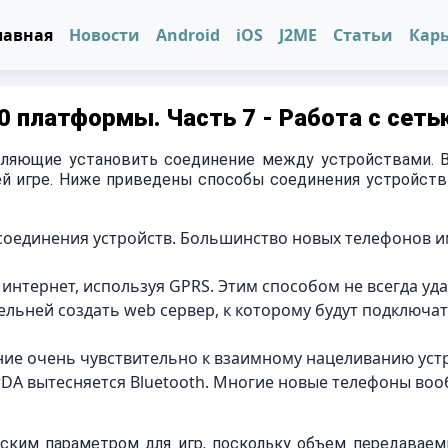
лавная
Новости
Android
iOS
J2ME
Статьи
Кар
60 платформы. Часть 7 - Работа с сеть
воляющие установить соединение между устройствами.
й игре. Ниже приведены способы соединения устройств
б соединения устройств. Большинство новых телефонов 
 интернет, используя GPRS. Этим способом не всегда уд
льней создать web сервер, к которому будут подключа
ение очень чувствительно к взаимному нацеливанию уст
rDA вытесняется Bluetooth. Многие новые телефоны во
еским параметром для игр, поскольку объем передавае