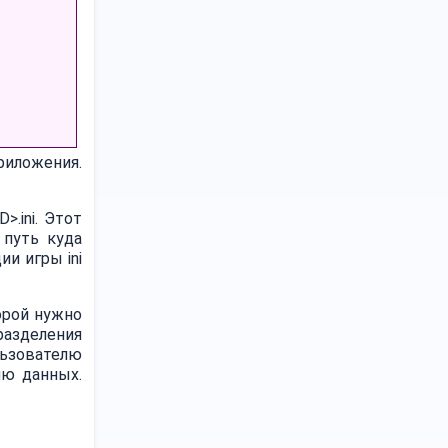
иложения.
.ini. Этот
 путь куда
и игры ini
орой нужно
разделения
льзователю
ию данных.