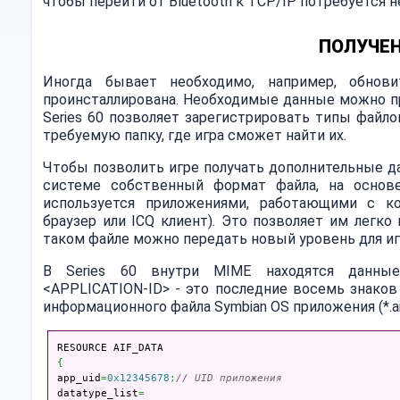
чтобы перейти от Bluetooth к TCP/IP потребуется 
ПОЛУЧЕН
Иногда бывает необходимо, например, обнов
проинсталлирована. Необходимые данные можно пр
Series 60 позволяет зарегистрировать типы файл
требуемую папку, где игра сможет найти их.
Чтобы позволить игре получать дополнительные дан
системе собственный формат файла, на основе M
используется приложениями, работающими с к
браузер или ICQ клиент). Это позволяет им легк
таком файле можно передать новый уровень для игр
В Series 60 внутри MIME находятся данны
<APPLICATION-ID> - это последние восемь знаков
информационного файла Symbian OS приложения (*.a
{

app_uid
=
0x12345678
;
// UID приложения
datatype_list
=