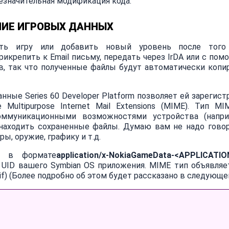
незначительная модификация кода.
ИЕ ИГРОВЫХ ДАННЫХ
ить игру или добавить новый уровень после того
икрепить к Email письму, передать через IrDA или с по
ов, так что полученные файлы будут автоматически копи
ные Series 60 Developer Platform позволяет ей зарегист
ultipurpose Internet Mail Extensions (MIME). Тип M
оммуникационными возможностями устройства (напр
о находить сохраненные файлы. Думаю вам не надо говор
ы, оружие, графику и т.д.
е в формате
application/x-NokiaGameData-<APPLICATIO
 UID вашего Symbian OS приложения. MIME тип объявляе
if) (Более подробно об этом будет рассказано в следующе