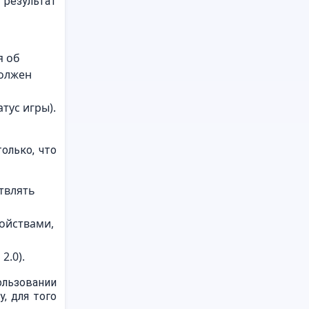
 результат
я об
должен
тус игры).
олько, что
твлять
ройствами,
2.0).
ользовании
, для того