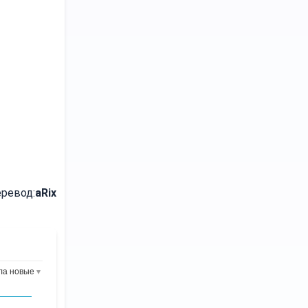
ревод:
aRix
ла новые