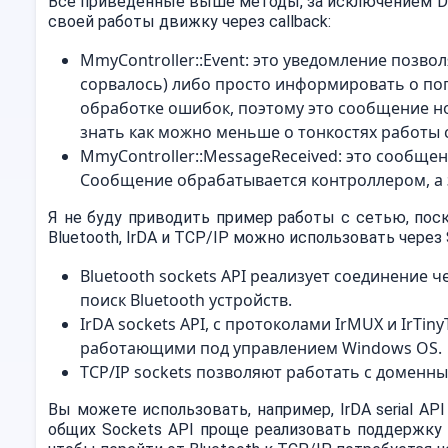
Все приведенные выше методы, за исключением Di
своей работы движку через callback:
MmyController::Event: это уведомление позв
сорвалось) либо просто информировать о по
обработке ошибок, поэтому это сообщение н
знать как можно меньше о тонкостях работы 
MmyController::MessageReceived: это сообщен
Сообщение обрабатывается контроллером, а 
Я не буду приводить пример работы с сетью, поск
Bluetooth, IrDA и TCP/IP можно использовать через S
Bluetooth sockets API реализует соединение 
поиск Bluetooth устройств.
IrDA sockets API, с протоколами IrMUX и IrTin
работающими под управлением Windows OS.
TCP/IP sockets позволяют работать с доменными
Вы можете использовать, например, IrDA serial AP
общих Sockets API проще реализовать поддержку 