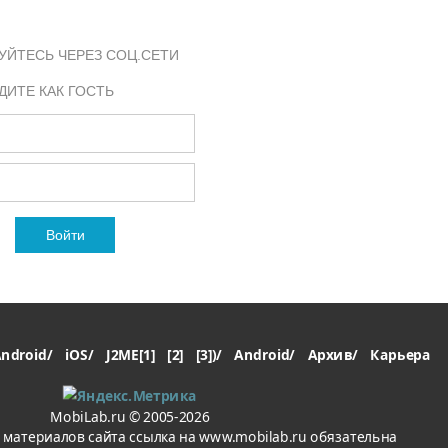
УЙТЕСЬ ЧЕРЕЗ СОЦ.СЕТИ
ДИТЕ КАК ГОСТЬ
Войти
ndroid/
iOS/
J2ME[1]
[2]
[3])/
Android/
Архив/
Карьера
MobiLab.ru © 2005-2026
материалов сайта ссылка на www.mobilab.ru обязательна