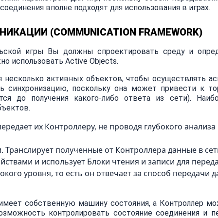
оединения вполне подходят для использования в играх.
НИКАЦИИ (COMMUNICATION FRAMEWORK)
льской игры Вы должны спроектировать среду и опре
о использовать Active Objects.
я несколько активных объектов, чтобы осуществлять а
ать синхронизацию, поскольку она может привести к 
ся до получения какого-либо ответа из сети). Наиб
бъектов.
редает их Контроллеру, не проводя глубокого анализа
 Транслирует полученные от Контроллера данные в сет
йствами и использует Блоки чтения и записи для перед
кого уровня, то есть он отвечает за способ передачи д
имеет собственную машину состояния, а Контроллер м
озможность контролировать состояние соединения и пе