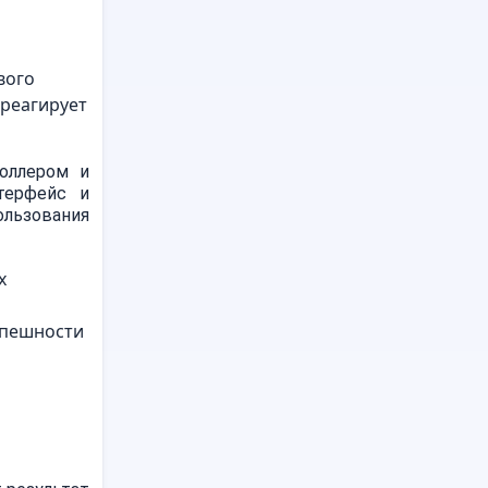
вого
 реагирует
оллером и
терфейс и
ользования
х
спешности