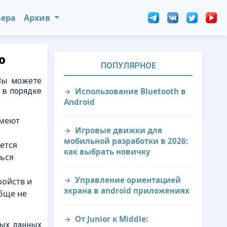
ьера
Архив
ю
ПОПУЛЯРНОЕ
 Вы можете
 в порядке
Использование Bluetooth в
Android
имеют
Игровые движки для
мобильной разработки в 2026:
ается
как выбрать новичку
ться
Управление ориентацией
ройств и
экрана в android приложениях
обще не
От Junior к Middle:
мых данных