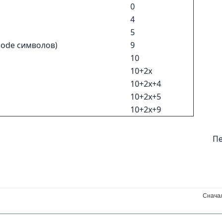
0
4
5
code символов)
9
10
10+2x
10+2x+4
10+2x+5
10+2x+9
Пе
Снача