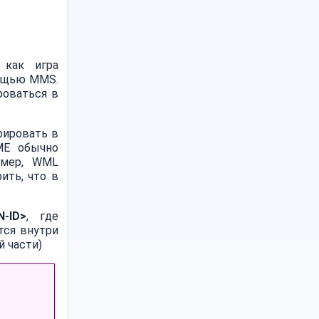
 как игра
мощью MMS.
роваться в
рировать в
IME обычно
имер, WML
ить, что в
N-ID>
, где
тся внутри
й части)