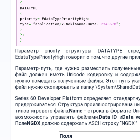
{
{

priority
=
 EdataTypePriorityHigh
;
type
=
 “application
/
x
-
NokiaGame
-
Data
-
12345678
”
;
}
}
;
}
Параметр priority структуры DATATYPE опр
EdataTypePriorityHigh говорит о том, что другие п
Параметр-путь, где нужно разместить полученные
файл должен иметь Unicode кодировку и содержа
нужно помещать полученные файлы. Этот путь указ
файл нужно скопировать в папку \System\SharedData
Series 60 Developer Platform определяет стандарт
придерживаться. Структура проиллюстрирована ни
типов игрового файла.
Name
- строка в формате Un
возможность управлять файлами.
Data ID
и
Data v
Поле
NGDX
должно содержать ASCII строку “NGDX.”
Поля