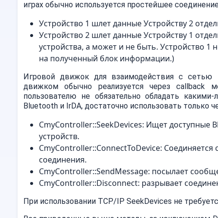
играх обычно используется простейшее соединение
Устройство 1 шлет данные Устройству 2 отде
Устройство 2 шлет данные Устройству 1 отде
устройства, а может и не быть. Устройство 1 н
на полученный блок информации.)
Игровой движок для взаимодействия с сетью и
движком обычно реализуется через callback м
пользователю не обязательно обладать какими-л
Bluetooth и IrDA, достаточно использовать только 
CmyController::SeekDevices: Ищет доступные 
устройств.
CmyController::ConnectToDevice: Соединяетс
соединения.
CmyController::SendMessage: посылает сообще
CmyController::Disconnect: разрывает соедине
При использовании TCP/IP SeekDevices не требуется