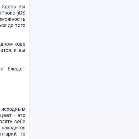
. Здесь вы
iPhone (iOS
озможность
ся до того
одном коде
ится, и вы
не блещет
с исходным
цвет - это
влять себе
о находится
нтарий, то