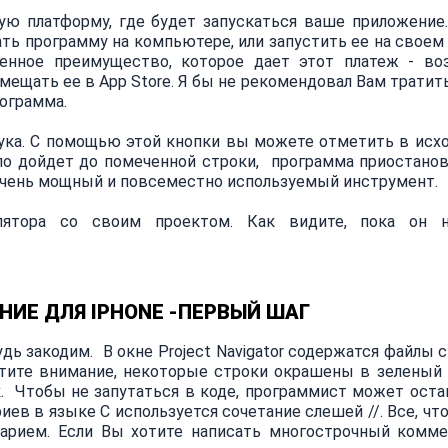
ю платформу, где будет запускаться ваше приложение
ть программу на компьютере, или запустить ее на своем 
твенное преимущество, которое дает этот платеж - в
мещать ее в App Store. Я бы не рекомендовал Вам тратить
рограмма.
штука. С помощью этой кнопки вы можете отметить в исх
ло дойдет до помеченной строки, программа приостанов
очень мощный и повсеместно используемый инструмент.
лятора со своим проектом. Как видите, пока он 
ИЕ ДЛЯ IPHONE -ПЕРВЫЙ ШАГ
удь закодим. В окне Project Navigator содержатся файлы 
атите внимание, некоторые строки окрашены в зеленый 
 Чтобы не запутаться в коде, программист может оста
ев в языке C используется сочетание слешей //. Все, чт
тарием. Если Вы хотите написать многострочный комме