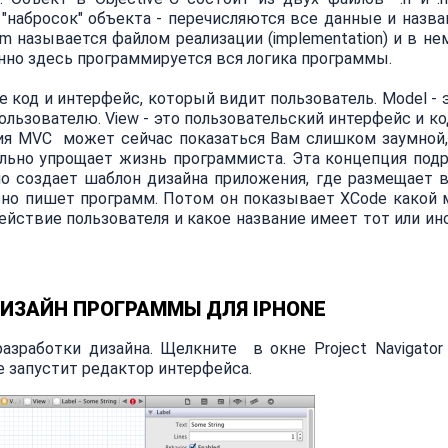
 "набросок" объекта - перечисляются все данные и назва
m называется файлом реализации (implementation) и в не
енно здесь программируется вся логика программы.
щее код и интерфейс, который видит пользователь. Model -
льзователю. View - это пользовательский интерфейс и ко
ия MVC может сейчас показаться Вам слишком заумной,
льно упрощает жизнь программиста. Эта концепция под
 создает шаблон дизайна приложения, где размещает в
ьно пишет программ. Потом он показывает XCode какой 
ействие пользователя и какое название имеет тот или ин
ИЗАЙН ПРОГРАММЫ ДЛЯ IPHONE
зработки дизайна. Щелкните в окне Project Navigator
de запустит редактор интерфейса.