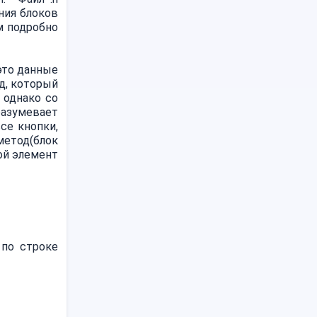
ния блоков
м подробно
 это данные
д, который
 однако со
разумевает
се кнопки,
метод(блок
ой элемент
 по строке