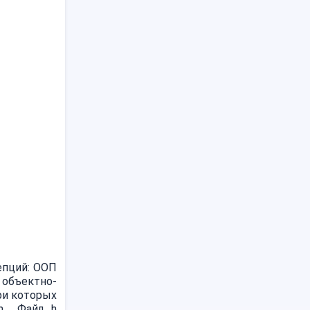
епций: ООП
 объектно-
ри которых
m. Файл .h