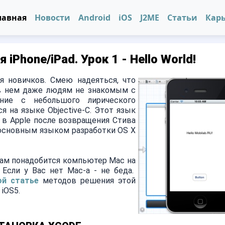
лавная
Новости
Android
iOS
J2ME
Статьи
Кар
Phone/iPad. Урок 1 - Hello World!
я новичков. Смею надеяться, что
 в нем даже людям не знакомым с
ние с небольшого лирического
я на языке Objective-C. Этот язык
 в Apple после возвращения Стива
 основным языком разработки OS X
 Вам понадобится компьютер Mac на
 Если у Вас нет Mac-а - не беда.
ой статье
методов решения этой
iOS5.