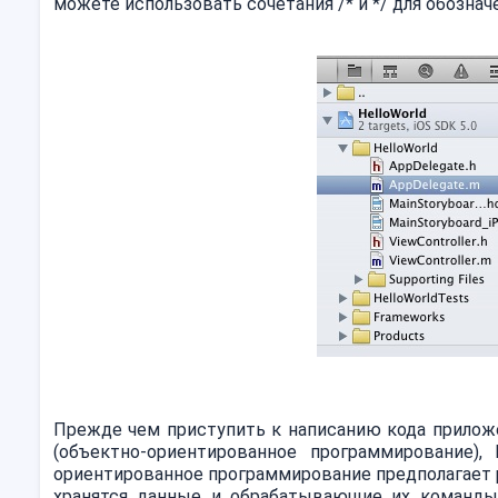
можете использовать сочетания /* и */ для обознач
Прежде чем приступить к написанию кода приложе
(объектно-ориентированное программирование), MV
ориентированное программирование предполагает 
хранятся данные и обрабатывающие их команды. 