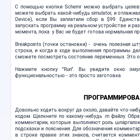
С помощью кнопки Schemr можно выбрать целеву
можете выбрать какой-нибудь simulator, и отлажива
Device), если Вы заплатили сбор в $99. Единс
запускать программу на реальном устройстве и раз
момента, пока у Вас не будет готова нормальная п
Breakpoints (точки остановки) - очень полезная 
строки, и когда в ходе выполнения программы де
сможете посмотреть состояние переменных. Это 
Нажмите кнопку "Run". Вы увидите окно эму
функциональностью - это просто заготовка.
ПРОГРАММИРОВАН
Довольно ходить вокруг да около, давайте что-ниб
кодом. Щелкните по какому-нибудь .m файлу. Обр
комментарии, которые выполняют роль шпаргалок.
подсказки и пояснения. Для обозначения комментари
в строке правее этих знаков, считается коммен