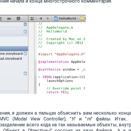
ения начала и конца многострочного комментария.
ния, я должен а пальцах объяснить вам несколько конц
C (Modal View Controller), ".h" и ".m" файлы. Итак...
разделение всего кода на так называемые объекты, внут
Объект в Objective-C состоит из двух файлов .h и .