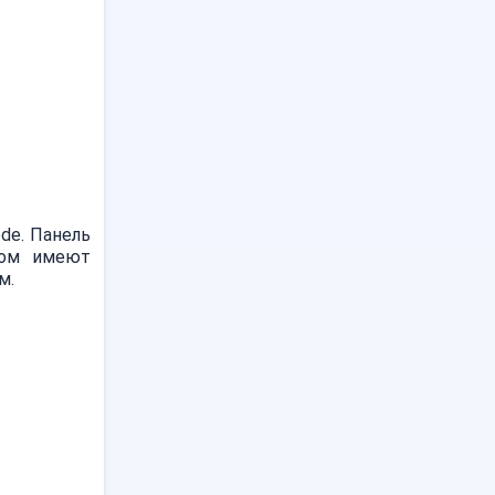
de. Панель
дом имеют
м.