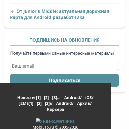
От Junior к Middle: актуальная дорожная
карта для Android-разработчика
ПОДПИШИСЬ НА ОБНОВЛЕНИЯ
Получайте первыми самые интересные материалы
Подписаться
Новости [1]
[2]
[3]...
Android/
iOS/
J2ME[1]
[2]
[3])/
Android/
Архив/
Карьера
MobiLab.ru © 2005-2026