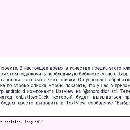
c проекта. В настоящее время в качестве предка этого кл
в при этом подключить необходимую библиотеку android.app.Li
, в основе которых лежат списки. Он упрощает обработк
а по строке списка. Чтобы показать, что у нас в прило
ndroid:id компонента ListView на "@android:id/list". Те
 метод onListItemClick, который будет вызываться п
а будем просто выводить в TextView сообщение "Выбр
nt position
,
 long id
)
{