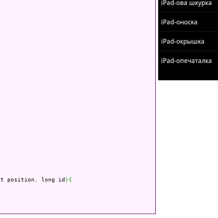
nt position
,
 long id
)
{