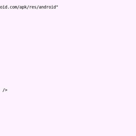
oid.com/apk/res/android"
 />