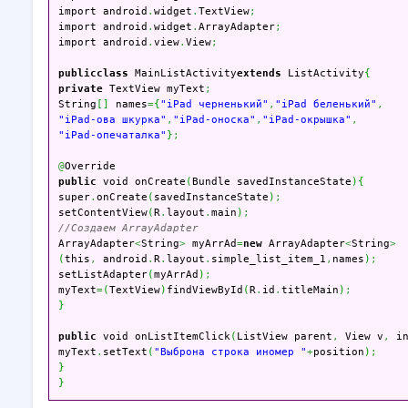
import android
.
widget
.
TextView
;
import android
.
widget
.
ArrayAdapter
;
import android
.
view
.
View
;
public
class
 MainListActivity
extends
 ListActivity
{
private
 TextView myText
;
String
[
]
 names
=
{
"iPad черненький"
,
"iPad беленький"
,
"iPad-ова шкурка"
,
"iPad-оноска"
,
"iPad-окрышка"
,
"iPad-опечаталка"
}
;
@
public
 void onCreate
(
Bundle savedInstanceState
)
{
super
.
onCreate
(
savedInstanceState
)
;
setContentView
(
R
.
layout
.
main
)
;
//Создаем ArrayAdapter

ArrayAdapter
<
String
>
 myArrAd
=
new
 ArrayAdapter
<
String
>
(
this
,
 android
.
R
.
layout
.
simple_list_item_1
,
names
)
;
setListAdapter
(
myArrAd
)
;
myText
=
(
TextView
)
findViewById
(
R
.
id
.
titleMain
)
;
}
public
 void onListItemClick
(
ListView parent
,
 View v
,
 i
myText
.
setText
(
"Выброна строка иномер "
+
position
)
;
}
}