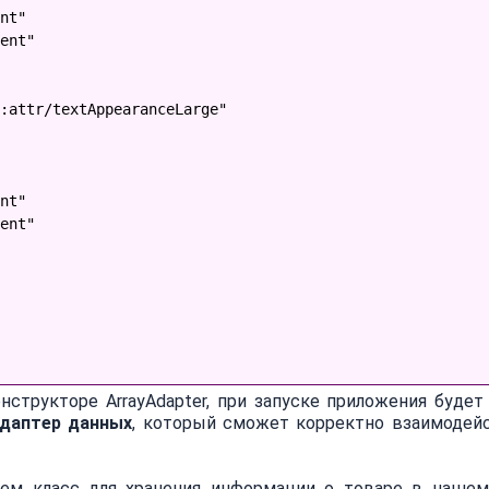
nt"
ent"
:attr/textAppearanceLarge"
nt"
ent"
нструкторе ArrayAdapter, при запуске приложения будет
даптер данных
, который сможет корректно взаимодей
ем класс для хранения информации о товаре в нашем 