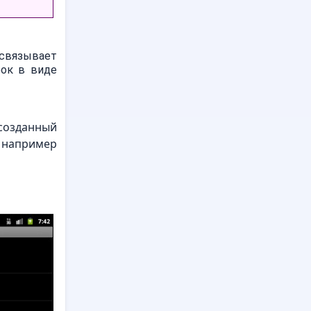
 связывает
рок в виде
созданный
например