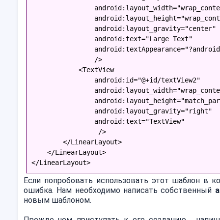
                android:layout_width="wrap_conte
                android:layout_height="wrap_cont
                android:layout_gravity="center"
                android:text="Large Text"
                android:textAppearance="?android
                />
            <TextView
                android:id="@+id/textView2"
                android:layout_width="wrap_conte
                android:layout_height="match_par
                android:layout_gravity="right"
                android:text="TextView"
                 />
        </LinearLayout>
    </LinearLayout>
</LinearLayout>
Если попробовать использовать этот шаблон в ко
ошибка. Нам необходимо написать собственный
а
новым шаблоном.
Прежде чем приступать к его созданию, напиш