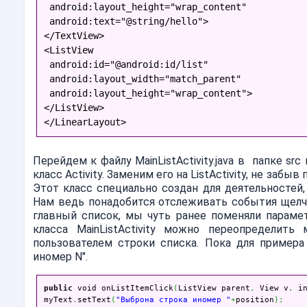
 android:layout_height="wrap_content"
 android:text="@string/hello">
</TextView>
<ListView
 android:id="@android:id/list"
 android:layout_width="match_parent"
 android:layout_height="wrap_content">
</ListView>
</LinearLayout>
Перейдем к файлу MainListActivity.java в папке sr
класс Activity. Заменим его на ListActivity, не забы
Этот класс специально создан для деятельностей
Нам ведь понадобится отслеживать события щелчк
главный список, мы чуть ранее поменяли параметр a
класса MainListActivity можно переопределить
пользователем строки списка. Пока для пример
иномер N".
public
 void onListItemClick
(
ListView parent
,
 View v
,
 i
myText
.
setText
(
"Выброна строка иномер "
+
position
)
;