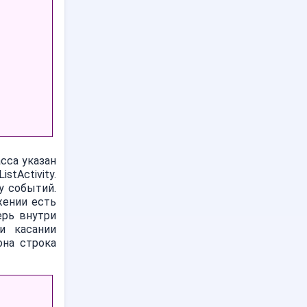
асса указан
stActivity.
у событий.
жении есть
перь внутри
ри касании
она строка