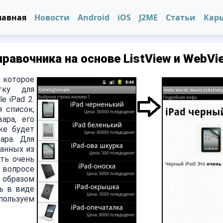
лавная
Новости
Android
iOS
J2ME
Статьи
Кар
равочника на основе ListView и WebVie
, которое
тку для
e iPad 2.
 список,
ара, его
ке будет
ара. Для
анных из
ть очень
 вопросе
образом
ь в виде
ользуем