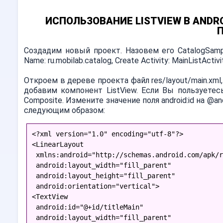
ИСПОЛЬЗОВАНИЕ LISTVIEW В ANDR
Создадим новый проект. Назовем его CatalogSamp
Name: ru.mobilab.catalog, Create Activity: MainListActiv
Откроем в дереве проекта файл res/layout/main.xm
добавим компонент ListView. Если Вы пользуетес
Composite. Измените значение поля android:id на @an
следующим образом:
<?xml version="1.0" encoding="utf-8"?>
<LinearLayout
 xmlns:android="http://schemas.android.com/apk/r
 android:layout_width="fill_parent"
 android:layout_height="fill_parent"
 android:orientation="vertical">
<TextView
 android:id="@+id/titleMain"
 android:layout_width="fill_parent"