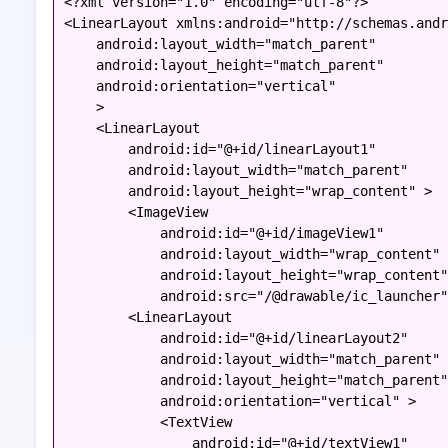
<?xml version="1.0" encoding="utf-8"?>
<LinearLayout xmlns:android="http://schemas.andr
    android:layout_width="match_parent"
    android:layout_height="match_parent"
    android:orientation="vertical"
    >
    <LinearLayout
        android:id="@+id/linearLayout1"
        android:layout_width="match_parent"
        android:layout_height="wrap_content" >
        <ImageView
            android:id="@+id/imageView1"
            android:layout_width="wrap_content"
            android:layout_height="wrap_content"
            android:src="/@drawable/ic_launcher"
        <LinearLayout
            android:id="@+id/linearLayout2"
            android:layout_width="match_parent"
            android:layout_height="match_parent"
            android:orientation="vertical" >
            <TextView
                android:id="@+id/textView1"