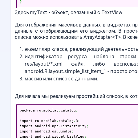
}
Здесь myText - объект, связанный с TextView.
Для отображения массивов данных в виджетах пр
данные с отображающим его виджетом. В просте
списка можно использовать ArrayAdapter<T>. В кач
экземпляр класса, реализующий деятельность
идентификатор ресурса шаблона строки
res/layout/*.xml файл, либо воспол
android.R.layout.simple_list_item_1 - просто о
массив или список с данными.
Для начала мы реализуем простейший список, в ко
package ru
.
mobilab
.
catalog
;
import ru
.
mobilab
.
catalog
.
R
;
import android
.
app
.
ListActivity
;
import android
.
os
.
Bundle
;
import android
.
widget
.
ListView
;