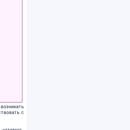
 возникать
ствовать с
каталоге.