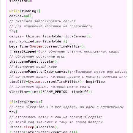
sleepTime
=
0
;
while
(
running
)
{
canvas
=
null
;
// пытаемся заблокировать canvas
// для изменение картинки на поверхности

try
{
canvas
=
 this
.
surfaceHolder
.
lockCanvas
(
)
;
synchronized
(
surfaceHolder
)
{
beginTime
=
System
.
currentTimeMillis
(
)
;
framesSkipped
=
0
;
// обнуляем счетчик пропущенных кадро
// обновляем состояние игры

this
.
gamePanel
.
update
(
)
;
// формируем новый кадр

this
.
gamePanel
.
onDraw
(
canvas
)
;
//Вызываем метод для рисовани
// вычисляем время, которое прошло с момента запуска цикла

timeDiff
=
System
.
currentTimeMillis
(
)
-
 beginTime
;
// вычисляем время, которое можно спать

sleepTime
=
(
int
)
(
FRAME_PERIOD
-
 timeDiff
)
;
if
(
sleepTime
>
0
)
{
// если sleepTime > 0 все хорошо, мы идем с опережением

try
{
// отправляем поток в сон на период sleepTime
// такой ход экономит к тому же заряд батареи

Thread
.
sleep
(
sleepTime
)
;
}
 catch
(
InterruptedException e
)
{
}