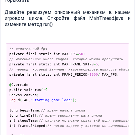
тормозить.
Давайте реализуем описанный механизм в нашем
игровом цикле. Откройте файл MainThread.java и
измените метод run()
// желательный fps
private
 final static int MAX_FPS
=
50
;
// максимальное число кадров, которые можно пропустить
private
 final static int MAX_FRAME_SKIPS
=
5
;
// период, который занимает кадр(последовательность обновле
private
 final static int FRAME_PERIOD
=
1000
/
 MAX_FPS
;
@
public
 void run
(
)
{
Canvas canvas
;
Log
.
d
(
TAG
,
"Starting game loop"
)
;
long beginTime
;
// время начала цикла
long timeDiff
;
// время выполнения шага цикла
int sleepTime
;
// сколько мс можно спать (<0 если выполнение
int framesSkipped
;
// число кадров у которых не выполнялась 