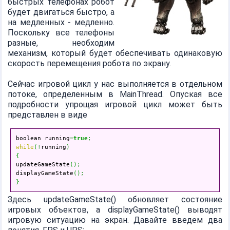
быстрых телефонах робот
будет двигаться быстро, а
на медленных - медленно.
Поскольку все телефоны
разные, необходим
механизм, который будет обеспечивать одинаковую
скорость перемещения робота по экрану.
Сейчас игровой цикл у нас выполняется в отдельном
потоке, определенным в MainThread. Опуская все
подробности упрощая игровой цикл может быть
представлен в виде
boolean running
=
true
;
while
(
!
running
)
{

updateGameState
(
)
;
displayGameState
(
)
;
}
Здесь updateGameState() обновляет состояние
игровых объектов, а displayGameState() выводят
игровую ситуацию на экран. Давайте введем два