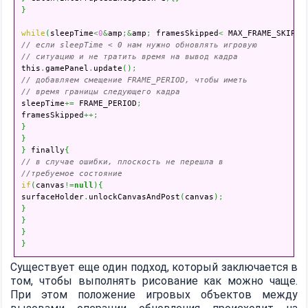
}
while
(
sleepTime
<
0
&
amp
;&
amp
;
 framesSkipped
<
 MAX_FRAME_SKIPS
)
// если sleepTime < 0 нам нужно обновлять игровую
// ситуацию и не тратить время на вывод кадра

this
.
gamePanel
.
update
(
)
;
// добавляем смещение FRAME_PERIOD, чтобы иметь
// время границы следующего кадра

sleepTime
+=
 FRAME_PERIOD
;
framesSkipped
++;
}
}
}
 finally
{
// в случае ошибки, плоскость не перешла в
//требуемое состояние
if
(
canvas
!=
null
)
{
surfaceHolder
.
unlockCanvasAndPost
(
canvas
)
;
}
}
}
}
Существует еще один подход, который заключается в
том, чтобы выполнять рисование как можно чаще.
При этом положение игровых объектов между