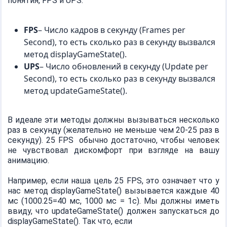
понятия, FPS и UPS:
FPS
– Число кадров в секунду (Frames per
Second), то есть сколько раз в секунду вызвался
метод displayGameState().
UPS
– Число обновлений в секунду (Update per
Second), то есть сколько раз в секунду вызвался
метод updateGameState().
В идеале эти методы должны вызываться несколько
раз в секунду (желательно не меньше чем 20-25 раз в
секунду). 25 FPS обычно достаточно, чтобы человек
не чувствовал дискомфорт при взгляде на вашу
анимацию.
Например, если наша цель 25 FPS, это означает что у
нас метод displayGameState() вызывается каждые 40
мс (1000.25=40 мс, 1000 мс = 1с). Мы должны иметь
ввиду, что updateGameState() должен запускаться до
displayGameState(). Так что, если